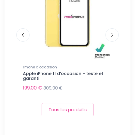
ion
iPhone d'occasion
iPhone d'oc
casion -
Apple iPhone 11 d'occasion - testé et
Apple iPho
garanti
garanti
199,00 €
399,00 €
809,00 €
Tous les produits