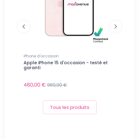
iPhone d'occasion
Tous les Sa
n - testé
Apple iPhone 15 d'occasion - testé et
Samsung G
garanti
testé et g
480,00 €
220,00 €
969,00 €
Tous les produits