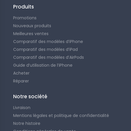
Produits
d'occasion
Promotions
Tous les iPad d'occasion
iPhone 17 Pro d'occasion -
Apple iPad Pro 13 pouces (2024)
Nouveaux produits
t garanti
d'occasion - testé et garanti
Meilleures ventes
Comparatif des modèles d’iPhone
nible pour le moment...
Comparatif des modèles d’iPad
990,00 €
1 819,00 €
Comparatif des modèles d’AirPods
Guide d’utilisation de l’iPhone
Acheter
Réparer
Notre société
Livraison
Mentions légales et politique de confidentialité
Notre histoire