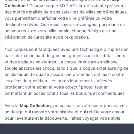
nible pour le moment...
Indisponible pour le moment...
Collection
! Chaque coque 3D 2en1 ultra-résistante présente
des motifs détaillés de plans satellites de villes emblématiques,
vous permettant d'afficher votre ville préférée ou votre
destination rêvée. Que vous soyez un voyageur passionné ou
un amoureux de votre ville natale, chaque design est une
célébration de l'urbanité et de l'exploration.
Nos coques sont fabriquées avec une technologie d'impression
par sublimation haut de gamme, garantissant des détails nets
et des couleurs éclatantes. La coque intérieure en silicone
souple absorbe les chocs, tandis que la coque extérieure rigide
en plastique de qualité assure une protection optimale contre
00 €
-829,00 €
les aléas du quotidien. Les bords légèrement surélevés
ponible pour le moment...
protègent votre écran et votre objectif photo, tout en
permettant un accès total à tous les boutons et connectiques.
Avec la
Map Collection
, personnalisez votre smartphone avec
un design qui raconte votre histoire et qui reflète votre amour
pour l'aventure et la découverte. Faites voyager votre style !