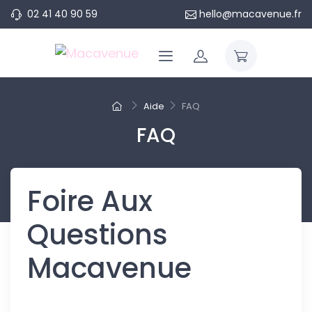
02 41 40 90 59
hello@macavenue.fr
Aide
FAQ
FAQ
Foire Aux
Questions
Macavenue