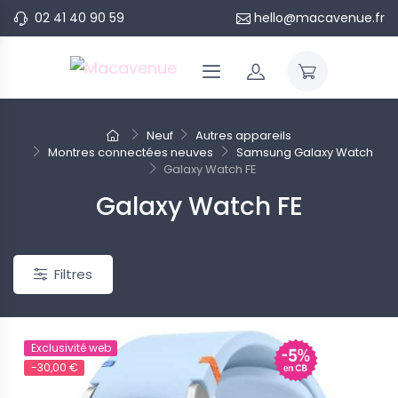
02 41 40 90 59
hello@macavenue.fr
Neuf
Autres appareils
Montres connectées neuves
Samsung Galaxy Watch
Galaxy Watch FE
Galaxy Watch FE
eau
Nouveau
ponible pour le moment...
Indisponible pour le moment...
Filtres
Exclusivité web
-30,00 €