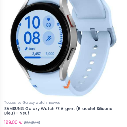
s Samsung Galaxy neufs
Tous les Samsung Galaxy neufs
G Galaxy Z Fold8 - Neuf
SAMSUNG Galaxy Z Flip8 - Neuf
nible pour le moment...
Indisponible pour le moment...
Toutes les Galaxy watch neuves
00 €
-829,00 €
SAMSUNG Galaxy Watch FE Argent (Bracelet Silicone
ponible pour le moment...
Bleu) - Neuf
189,00 €
219,00 €