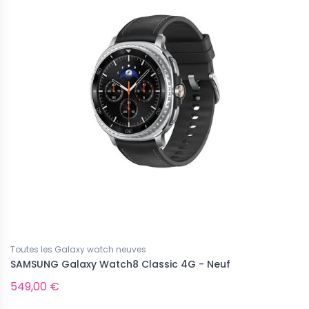
eau
Nouveau
ponible pour le moment...
Indisponible pour le moment...
Toutes les Galaxy watch neuves
SAMSUNG Galaxy Watch8 Classic 4G - Neuf
s Samsung Galaxy neufs
Tous les Samsung Galaxy neufs
G Galaxy Z Fold8 - Neuf
SAMSUNG Galaxy Z Flip8 - Neuf
549,00 €