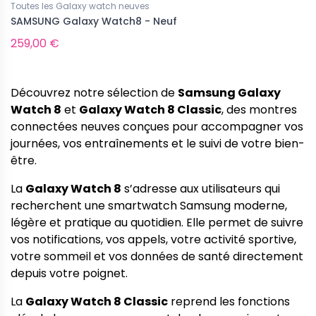
Toutes les Galaxy watch neuves
SAMSUNG Galaxy Watch8 - Neuf
259,00 €
d'occasion
Tous les iPad d'occasion
iPhone 17 Pro d'occasion -
Apple iPad Pro 13 pouces (2024)
t garanti
d'occasion - testé et garanti
Découvrez notre sélection de
Samsung Galaxy
nible pour le moment...
Watch 8
et
Galaxy Watch 8 Classic
, des montres
990,00 €
1 819,00 €
connectées neuves conçues pour accompagner vos
journées, vos entraînements et le suivi de votre bien-
être.
La
Galaxy Watch 8
s’adresse aux utilisateurs qui
recherchent une smartwatch Samsung moderne,
légère et pratique au quotidien. Elle permet de suivre
vos notifications, vos appels, votre activité sportive,
votre sommeil et vos données de santé directement
depuis votre poignet.
La
Galaxy Watch 8 Classic
reprend les fonctions