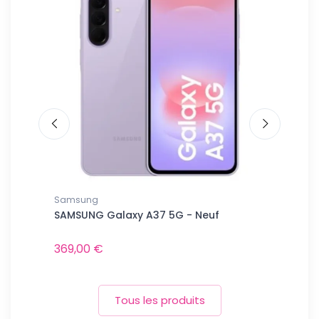
Samsung
Tous les sm
uf
SAMSUNG Galaxy A37 5G - Neuf
MOTOROLA 
- Neuf
369,00 €
629,00 €
Tous les produits