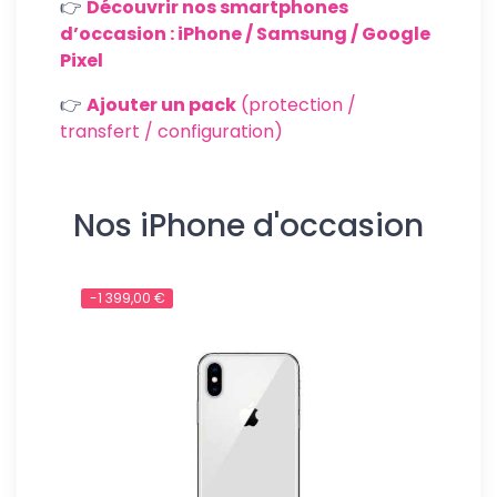
👉
Découvrir nos smartphones
d’occasion : iPhone / Samsung / Google
Pixel
👉
Ajouter un pack
(protection /
transfert / configuration)
Nos iPhone d'occasion
-1 399,00 €
-449,0