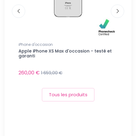
iPhone d'occasion
iPhone d'
sté et
Apple iPhone XS Max d'occasion - testé et
Apple iP
garanti
garanti
260,00 €
670,00
1 659,00 €
Tous les produits