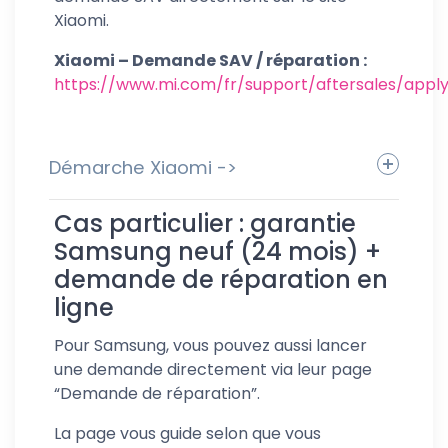
Xiaomi.
Xiaomi – Demande SAV / réparation :
https://www.mi.com/fr/support/aftersales/appl
Démarche Xiaomi ->
preuve d’achat, IMEI /
Cas particulier : garantie
numéro de série
Samsung neuf (24 mois) +
demande de réparation en
ligne
Pour Samsung, vous pouvez aussi lancer
une demande directement via leur page
“Demande de réparation”.
La page vous guide selon que vous