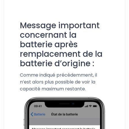
Message important
concernant la
batterie
batterie et/ou l’écran
batterie après
remplacement de la
batterie, l’écran et/ou l’appareil
batterie d’origine :
photo
Comme indiqué précédemment, il
n’est alors plus possible de voir la
capacité maximum restante.