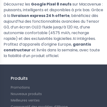
Découvrez les
Google Pixel 8 neufs
sur Macavenue :
puissants, intelligents et disponibles à prix bas. Grâce
à la
livraison express 24 h offerte
, bénéficiez dès
aujourd’hui des fonctionnalités avancées du Tensor
G3, d’un écran OLED fluide jusqu’à 120 Hz, d’une
autonomie confortable (4575 mAh, recharge
rapide) et des exclusivités logicielles AI intégrées.
Profitez d’appareils d'origine Europe,
garantis
d'occasion
Tous les iPad d'occasion
constructeur
et livrés dans la semaine, avec toute
iPhone 17 Pro d'occasion -
Apple iPad Pro 13 pouces (2024)
la fiabilité d’un produit officiel.
t garanti
d'occasion - testé et garanti
nible pour le moment...
990,00 €
1 819,00 €
Produits
Promotions
Nouveaux produits
Meilleures ventes
Comparatif des modèles d’iPhone