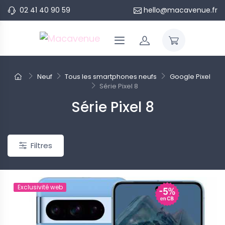
02 41 40 90 59
hello@macavenue.fr
Neuf
Tous les smartphones neufs
Google Pixel
Série Pixel 8
Série Pixel 8
eau
Nouveau
Filtres
ponible pour le moment...
Indisponible pour le moment...
Exclusivité web