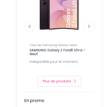
🇹
Tous les Samsung Galaxy neufs
Tous les
 | Coque de
SAMSUNG Galaxy Z Fold8 Ultra -
SAMSUNG
Ultra-
Neuf
Indisponible pour le moment...
Indispon
Plus de produits
En promo