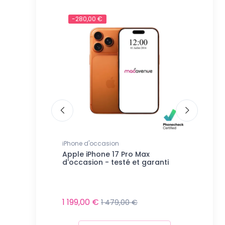
-280,00 €
-179,0
e moment...
Indisp
axy d'occasion
iPhone d'occasion
iPhone d'
24+ 5G
Apple iPhone 17 Pro Max
Apple iP
et garanti
d'occasion - testé et garanti
testé et
e moment...
Indispon
1 199,00 €
1 479,00 €