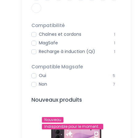
Compatibilité
Chaînes et cordons
1
MagSafe
1
Recharge à induction (Qi)
1
Compatible Magsafe
Oui
5
Non
7
Nouveaux produits
Nouveau
Nouve
Indisponible pour le moment...
Indisp