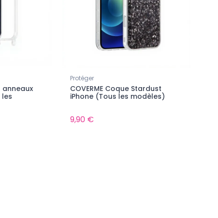
Protéger
 anneaux
COVERME Coque Stardust
Dolce Vita Collection 🇮🇹
Dolce Vita Collection 🇮🇹
 les
iPhone (Tous les modèles)
Riviera Bikini | Coque de
Dolce Pesca | Coque 
téléphone 3D 2en1 Ultra-
téléphone 3D 2en1 Ult
résistante
résistante
9,90 €
24,90 €
24,90 €