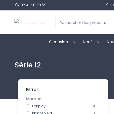
02 41 40 90 59
L
Occasion
Neuf
Nou
Série 12
Filtres
Marque
Fairplay
4
Rhinoshield
2