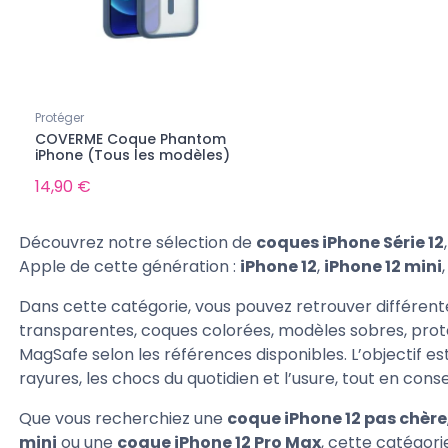
0 €
-829,00 €
onible pour le moment...
Protéger
COVERME Coque Phantom
iPhone (Tous les modèles)
14,90 €
Découvrez notre sélection de
coques iPhone Série 12
Apple de cette génération :
iPhone 12
,
iPhone 12 mini
occasion
Tous les iPad d'occasion
Dans cette catégorie, vous pouvez retrouver différent
hone 17 Pro d'occasion -
Apple iPad Pro 13 pouces (2024)
 garanti
d'occasion - testé et garanti
transparentes, coques colorées, modèles sobres, pro
MagSafe selon les références disponibles. L’objectif es
rayures, les chocs du quotidien et l’usure, tout en con
ible pour le moment...
990,00 €
1 819,00 €
Que vous recherchiez une
coque iPhone 12 pas chère
mini
ou une
coque iPhone 12 Pro Max
, cette catégor