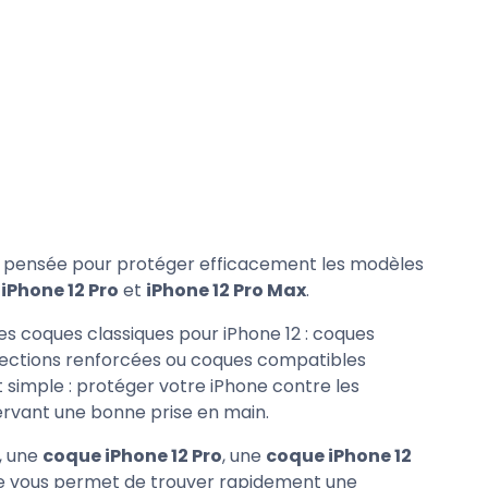
-619,00 €
-170,00 €
Indisponible pour le moment...
Indisponible pour le mo
, pensée pour protéger efficacement les modèles
,
iPhone 12 Pro
et
iPhone 12 Pro Max
.
iPhone d'occasion
iPhone d'occasion
es coques classiques pour iPhone 12 : coques
Apple iPhone 16 Pro Max
Apple iPhone 17 d’occ
d'occasion - testé et garanti
testé et garanti
tections renforcées ou coques compatibles
t simple : protéger votre iPhone contre les
servant une bonne prise en main.
Indisponible pour le moment...
Indisponible pour le mo
, une
coque iPhone 12 Pro
, une
coque iPhone 12
ie vous permet de trouver rapidement une