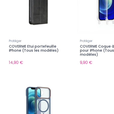
Protéger
Protéger
COVERME Etui portefeuille
COVERME Coque à
 Samsung Galaxy neufs
Tous les Samsung Galaxy neufs
iPhone (Tous les modèles)
pour iPhone (Tous
 Galaxy Z Fold8 - Neuf
SAMSUNG Galaxy Z Flip8 - Neuf
modèles)
14,90 €
9,90 €
ible pour le moment...
Indisponible pour le moment...