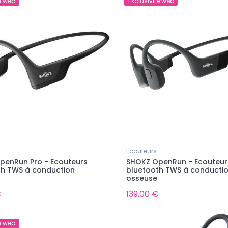
é web
Exclusivité web
Ecouteurs
penRun Pro - Ecouteurs
SHOKZ OpenRun - Ecouteur
th TWS à conduction
bluetooth TWS à conducti
osseuse
€
139,00 €
é web