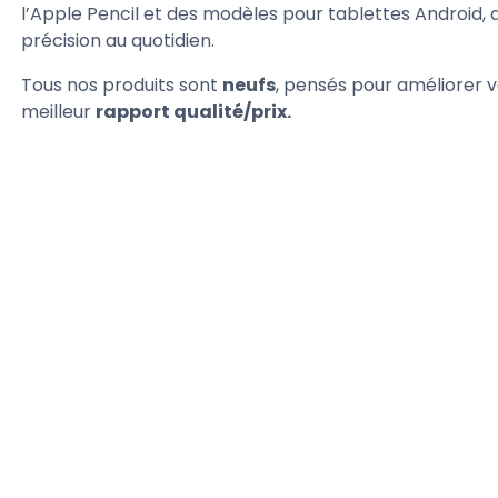
l’Apple Pencil et des modèles pour tablettes Android,
précision au quotidien.
ible pour le moment...
Indisponible pour le moment...
Tous nos produits sont
neufs
, pensés pour améliorer v
meilleur
rapport qualité/prix.
0 €
-829,00 €
onible pour le moment...