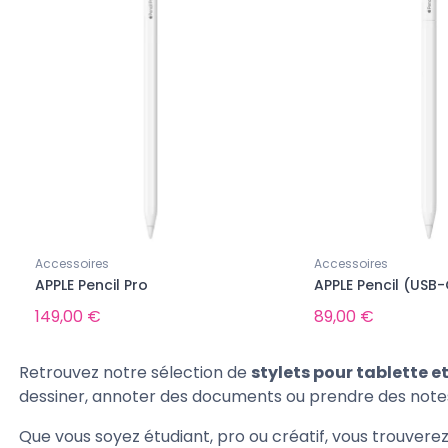
au
Nouveau
onible pour le moment...
Indisponible pour le moment...
Accessoires
Accessoires
APPLE Pencil Pro
APPLE Pencil (USB-
149,00 €
89,00 €
Retrouvez notre sélection de
stylets pour tablette e
dessiner, annoter des documents ou prendre des notes s
 Samsung Galaxy neufs
Tous les Samsung Galaxy neufs
Que vous soyez étudiant, pro ou créatif, vous trouverez
 Galaxy Z Fold8 - Neuf
SAMSUNG Galaxy Z Flip8 - Neuf