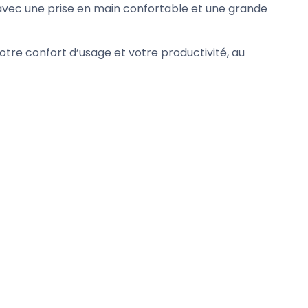
 avec une prise en main confortable et une grande
téléphone 3D 2en1 Ultra-
téléphone 3D 2en1 Ult
résistante
résistante
24,90 €
24,90 €
otre confort d’usage et votre productivité, au
-619,00 €
-170,00 €
Indisponible pour le moment...
Indisponible pour le mo