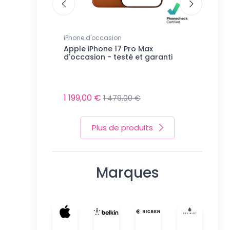
axy d'occasion
iPhone d'occasion
iPhone d'
24+ 5G
Apple iPhone 17 Pro Max
Apple iP
et garanti
d'occasion - testé et garanti
testé et
e moment...
Indispon
1 199,00 €
1 479,00 €
Plus de produits
Marques