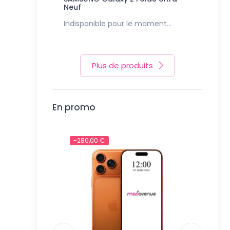
Ultra-
Neuf
Indisponible pour le moment...
Indispon
Plus de produits
En promo
-280,00 €
-179,0
e moment...
Indisp