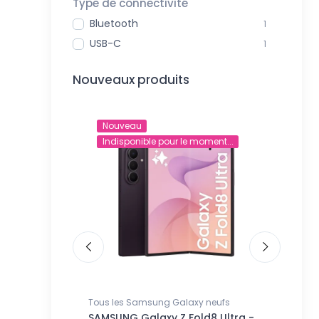
Type de connectivité
Bluetooth
1
USB-C
1
Nouveaux produits
Nouveau
Nouve
Indisponible pour le moment...
Indisp
🇹
Tous les Samsung Galaxy neufs
Tous les
 | Coque de
SAMSUNG Galaxy Z Fold8 Ultra -
SAMSUNG