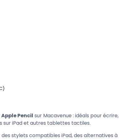
Nouveau
Nouveau
C)
t Apple Pencil
sur Macavenue : idéals pour écrire,
ur iPad et autres tablettes tactiles.
Dolce Vita Collection 🇮🇹
Dolce Vita Collection 🇮🇹
 des stylets compatibles iPad, des alternatives à
Riviera Bikini | Coque de
Dolce Pesca | Coque 