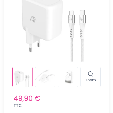
Zoom
49,90 €
TTC