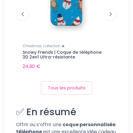
Christmas collection 🎄
Porsche Coll
Snowy Friends | Coque de téléphone
Mustard P
tante
3D 2en1 Ultra-résistante
3D 2en1 Ul
24,90 €
24,90 €
Tous les produits
✅ En résumé
Offrir ou s’offrir une
coque personnalisée
téléphone
est une excellente idée cadeau