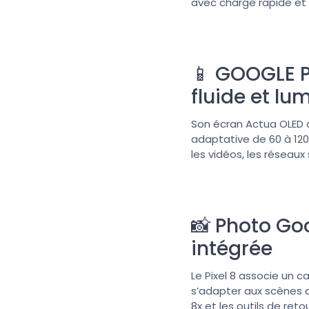
avec charge rapide et r
📱 GOOGLE P
fluide et lu
Son écran Actua OLED de
adaptative de 60 à 120 
les vidéos, les réseaux 
📸 Photo Goo
intégrée
Le Pixel 8 associe un c
s’adapter aux scènes 
8x et les outils de ret