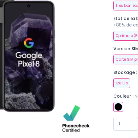
Très bon éta
Etat de la b
+88% de ca
Optimale (B
Version SIM
Carte SIM p
Stockage :
128 Go
Couleur :
N