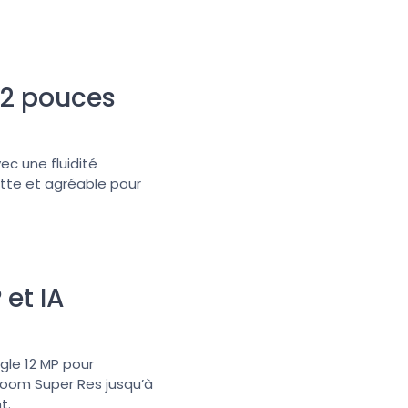
,2 pouces
ec une fluidité
nette et agréable pour
 et IA
ngle 12 MP pour
zoom Super Res jusqu’à
t.