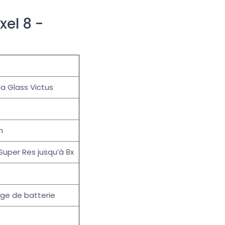
el 8 -
lla Glass Victus
n
Super Res jusqu’à 8x
age de batterie