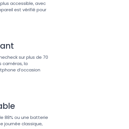
 plus accessible, avec
reil est vérifié pour
rant
necheck sur plus de 70
s caméras, la
artphone d’occasion
able
de 88% ou une batterie
e journée classique,