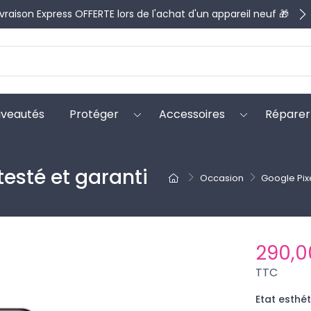
ivraison Express OFFERTE lors de l'achat d'un appareil neuf 🎁
veautés
Protéger
Accessoires
Réparer
testé et garanti
Occasion
Google Pix
290,0
TTC
Etat esthét