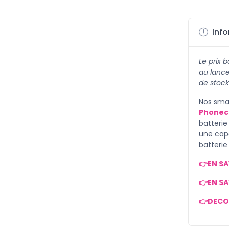
Info
Le prix 
au lanc
de stock
Nos smar
Phonec
batterie
une cap
batteri
👉EN SA
👉EN SA
👉DECO