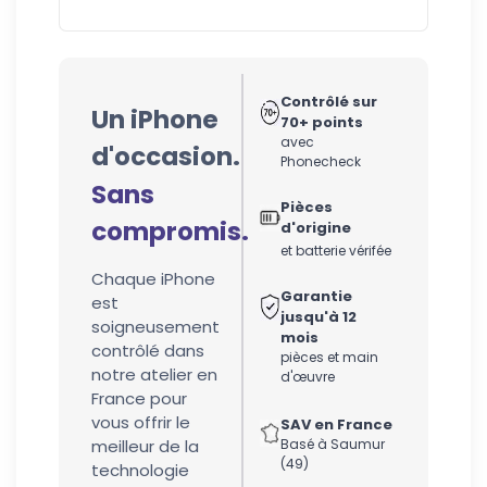
Contrôlé sur
Un iPhone
70+ points
avec
d'occasion.
Phonecheck
Sans
Pièces
compromis.
d'origine
et batterie vérifée
Chaque iPhone
Garantie
est
jusqu'à 12
soigneusement
mois
contrôlé dans
pièces et main
notre atelier en
d'œuvre
France pour
vous offrir le
SAV en France
meilleur de la
Basé à Saumur
(49)
technologie