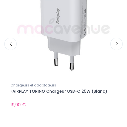
Chargeurs et adaptateurs
Ecout
FAIRPLAY TORINO Chargeur USB-C 25W (Blanc)
APPL
Boît
19,90 €
240,