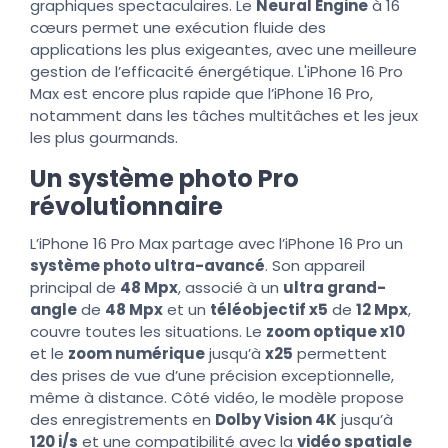
graphiques spectaculaires. Le
Neural Engine
à 16
cœurs permet une exécution fluide des
applications les plus exigeantes, avec une meilleure
gestion de l’efficacité énergétique. L'iPhone 16 Pro
Max est encore plus rapide que l’iPhone 16 Pro,
notamment dans les tâches multitâches et les jeux
les plus gourmands.
Un système photo Pro
révolutionnaire
L’iPhone 16 Pro Max partage avec l’iPhone 16 Pro un
système photo ultra-avancé
. Son appareil
principal de
48 Mpx
, associé à un
ultra grand-
angle
de
48 Mpx
et un
téléobjectif x5
de
12 Mpx
,
couvre toutes les situations. Le
zoom optique x10
et le
zoom numérique
jusqu’à
x25
permettent
des prises de vue d’une précision exceptionnelle,
même à distance. Côté vidéo, le modèle propose
des enregistrements en
Dolby Vision 4K
jusqu’à
120 i/s
et une compatibilité avec la
vidéo spatiale