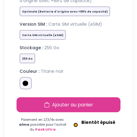
d'origine avec +88% de capacité)
Optimale (Batterie d'origine avec +88% de capacité)
Version SIM :
Carte SIM virtuelle (eSIM)
Carte SIM virtuelle (eSIM)
Stockage :
256 Go
256 Go
Couleur :
Titane noir
Ajouter au panier
Paiement en 2/3/4x avec
Bientôt épuisé
alma
possible pour l’achat
du
Pack Ultra