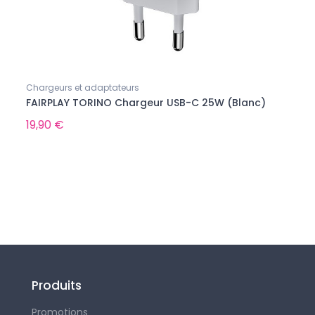
Chargeurs et adaptateurs
Nos p
FAIRPLAY TORINO Chargeur USB-C 25W (Blanc)
Pack
19,90 €
1,00
Produits
Promotions