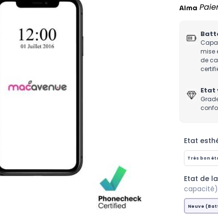
Paie
Batt
Capac
mise 
de c
certifi
Etat 
Grade
confo
Etat esthé
Très bon ét
Etat de la
capacité)
Neuve (Batt