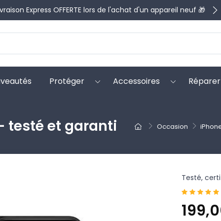
ivraison Express OFFERTE lors de l'achat d'un appareil neuf 🎁
veautés
Protéger
Accessoires
Réparer
 testé et garanti
Occasion
iPhon
Testé, cert
199,0