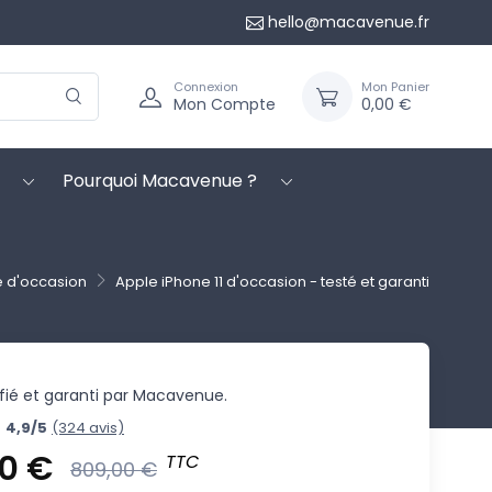
hello@macavenue.fr
Connexion
Mon Panier
Mon Compte
0,00 €
Pourquoi Macavenue ?
e d'occasion
Apple iPhone 11 d'occasion - testé et garanti
ifié et garanti par Macavenue.
4,9/5
(324 avis)
0 €
TTC
809,00 €