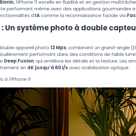
Bionic
, l’iPhone 11 excelle en fluidité et en gestion multitâc
reste performant même avec des applications gourmandes et
nctionnalités d’
IA
comme la reconnaissance faciale via
Fac
: Un système photo à double capteu
 double appareil photo
12 Mpx
, combinant un grand-angle (ƒ/1
articulièrement performant dans des conditions de faible lum
ie
Deep Fusion
, qui améliore les détails et la texture. Les 
istrement en
4K jusqu’à 60 i/s
avec stabilisation optique.
s à l'iPhone 11