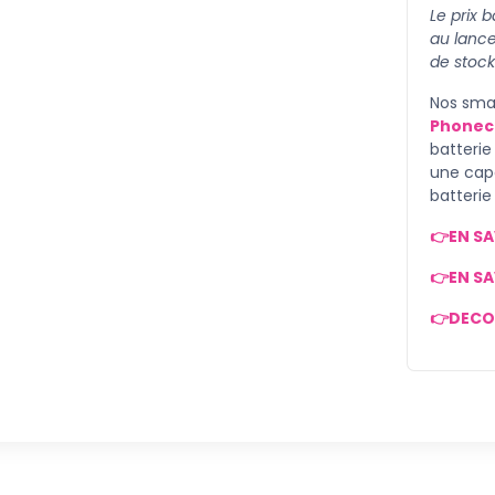
Le prix 
au lanc
de stock
Nos smar
Phonec
batterie
une cap
batteri
👉EN SA
👉EN SA
👉DECO