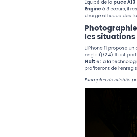
Équipé de la
puce A13 
Engine
à 8 cœurs, il 
charge efficace des fo
Photographie 
les situations
L’iPhone 11 propose un
angle (ƒ/2.4). Il est p
Nuit
et à la technolog
profiteront de l’enreg
Exemples de clichés pri