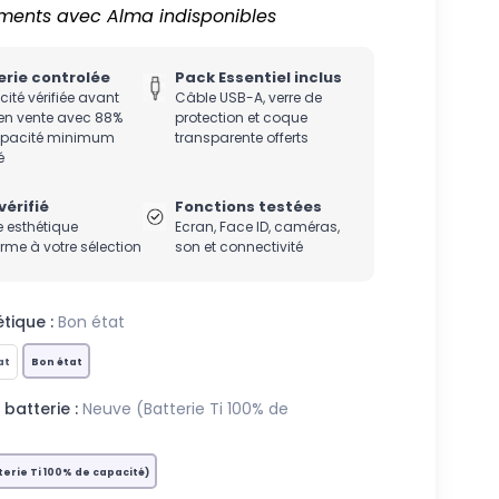
ments avec Alma indisponibles
erie controlée
Pack Essentiel inclus
ité vérifiée avant
Câble USB-A, verre de
en vente avec 88%
protection et coque
apacité minimum
transparente offerts
é
vérifié
Fonctions testées
 esthétique
Ecran, Face ID, caméras,
rme à votre sélection
son et connectivité
tique :
Bon état
at
Bon état
 batterie :
Neuve (Batterie Ti 100% de
erie Ti 100% de capacité)