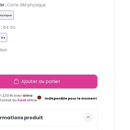
M :
Carte SIM physique
physique
:
64 Go
 Go
Noir
Ajouter au panier
n 2/3/4x avec
alma
Indisponible pour le moment
 l’achat du
Pack Ultra
rmations produit