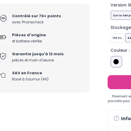
Version SI
Contrôlé sur 70+ points
Carte SIM 
avec Phonecheck
Stockage 
Pièces d'origine
128 Go
64
et batterie vérifée
Couleur :
Garantie jusqu'à 12 mois
pièces et main d'œuvre
SAV en France
Basé à Saumur (49)
Paiement e
possible pour
Info