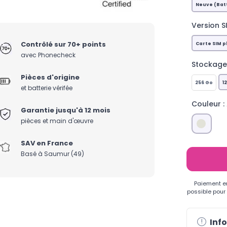
Neuve (Batt
Version SI
Contrôlé sur 70+ points
Carte SIM 
avec Phonecheck
Stockage 
Pièces d'origine
256 Go
1
et batterie vérifée
Couleur :
Garantie jusqu'à 12 mois
pièces et main d'œuvre
SAV en France
Basé à Saumur (49)
Paiement e
possible pour
Info