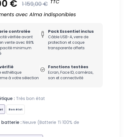
00 €
TTC
1 159,00 €
ments avec Alma indisponibles
erie controlée
Pack Essentiel inclus
ité vérifiée avant
Câble USB-A, verre de
en vente avec 88%
protection et coque
apacité minimum
transparente offerts
é
vérifié
Fonctions testées
 esthétique
Ecran, Face ID, caméras,
rme à votre sélection
son et connectivité
tique :
Très bon état
at
Bon état
 batterie :
Neuve (Batterie Ti 100% de