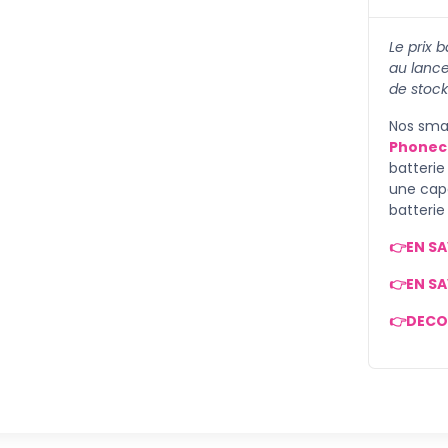
Le prix 
au lanc
de stock
Nos smar
Phonec
batterie
une cap
batteri
👉EN SA
👉EN SA
👉DECO