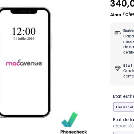
340,
Paie
Batt
Capac
mise 
de c
certifi
Etat 
Grade
confo
Etat esthé
Très bon ét
Etat de la
capacité)