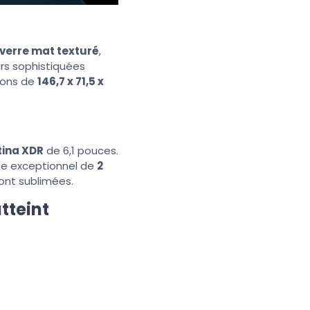
 verre mat texturé
,
urs sophistiquées
sions de
146,7 x 71,5 x
tina XDR
de 6,1 pouces.
te exceptionnel de
2
ont sublimées.
tteint