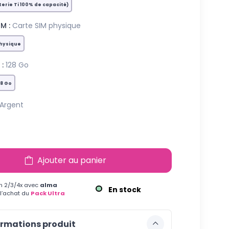
erie Ti 100% de capacité)
M :
Carte SIM physique
physique
:
128 Go
28 Go
Argent
Ajouter au panier
n 2/3/4x avec
alma
En stock
 l’achat du
Pack Ultra
rmations produit