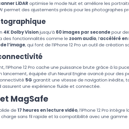
canner LiDAR
optimise le mode Nuit et améliore les portrait
W permet des ajustements précis pour les photographes pro
atographique
en
4K Dolby Vision
jusqu’à
60 images par seconde
pour des
ela des fonctionnalités comme le
zoom audio
, l’
accéléré en
 de l’image
, qui font de l’iPhone 12 Pro un outil de création s
connectivité
t, l’iPhone 12 Pro cache une puissance brute grâce à la puc
n lancement, équipée d’un Neural Engine avancé pour des p
connectivité
5G
garantit une vitesse de navigation inédite, ta
 assurent une expérience fluide et connectée.
et MagSafe
olide de
17 heures en lecture vidéo
, l’iPhone 12 Pro intègre
e charge sans fil rapide et la compatibilité avec une gamme