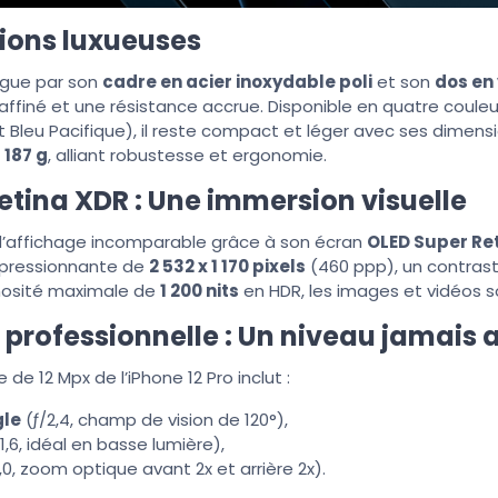
tions luxueuses
ingue par son
cadre en acier inoxydable poli
et son
dos en
affiné et une résistance accrue. Disponible en quatre coule
et Bleu Pacifique), il reste compact et léger avec ses dimen
e
187 g
, alliant robustesse et ergonomie.
etina XDR : Une immersion visuelle
 d’affichage incomparable grâce à son écran
OLED Super Re
mpressionnante de
2 532 x 1 170 pixels
(460 ppp), un contras
inosité maximale de
1 200 nits
en HDR, les images et vidéos s
professionnelle : Un niveau jamais a
de 12 Mpx de l’iPhone 12 Pro inclut :
gle
(ƒ/2,4, champ de vision de 120°),
1,6, idéal en basse lumière),
,0, zoom optique avant 2x et arrière 2x).