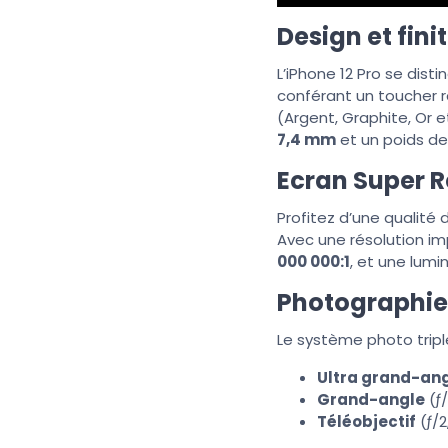
Design et fini
L’iPhone 12 Pro se dist
conférant un toucher r
(Argent, Graphite, Or 
7,4 mm
et un poids d
Ecran Super R
Profitez d’une qualité
Avec une résolution i
000 000:1
, et une lum
Photographie 
Le système photo triple 
Ultra grand-an
Grand-angle
(ƒ/
Téléobjectif
(ƒ/2