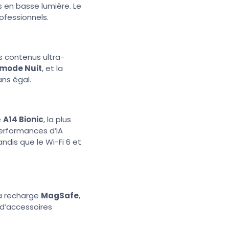
s en basse lumière. Le
fessionnels.
 contenus ultra-
 mode Nuit
, et la
ans égal.
e
A14 Bionic
, la plus
erformances d’IA
ndis que le Wi-Fi 6 et
 la recharge
MagSafe
,
 d’accessoires