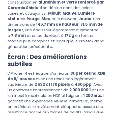
construction en
aluminium et verre renforcé par
Ceramic Shield
. Il se décline dans des coloris
variés et attrayants :
Minuit
,
Mauve
,
Lumière
stellaire
,
Rouge
,
Bleu
et le nouveau
Jaune
. Ses
dimensions de
146,7 mm de hauteur
,
71,5 mm de
largeur
, une épaisseur légèrement augmentée
à
7,8 mm
et un poids réduit à
172 g
en font un
modèle plus compact et léger que le Pro Max de la
génération précédente.
Écran : Des améliorations
subtiles
L’iPhone 14 est équipé d’un écran
Super Retina XDR
de 6,1 pouces
avec une résolution légèrement
supérieure de
2 532 x 1 170 pixels
à
460 ppp
. Avec
un contraste impressionnant de
2 000 000:1
et une
luminosité maximale en HDR atteignant
1 200 nits
, il
garantit une expérience visuelle immersive, même
en extérieur. Le revêtement oléophobe assure une
résistance accrue aux traces de doigts, tandis que