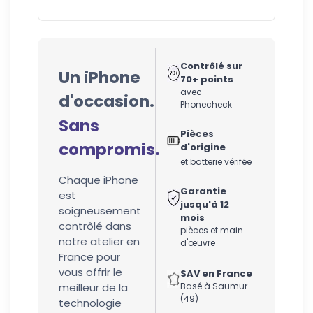
Contrôlé sur
Un iPhone
70+ points
avec
d'occasion.
Phonecheck
Sans
Pièces
compromis.
d'origine
et batterie vérifée
Chaque iPhone
Garantie
est
jusqu'à 12
soigneusement
mois
contrôlé dans
pièces et main
notre atelier en
d'œuvre
France pour
vous offrir le
SAV en France
meilleur de la
Basé à Saumur
(49)
technologie