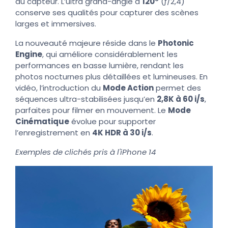
du capteur. L’ultra grand-angle à
120°
(ƒ/2,4)
conserve ses qualités pour capturer des scènes
larges et immersives.
La nouveauté majeure réside dans le
Photonic
Engine
, qui améliore considérablement les
performances en basse lumière, rendant les
photos nocturnes plus détaillées et lumineuses. En
vidéo, l’introduction du
Mode Action
permet des
séquences ultra-stabilisées jusqu’en
2,8K à 60 i/s
,
parfaites pour filmer en mouvement. Le
Mode
Cinématique
évolue pour supporter
l’enregistrement en
4K HDR à 30 i/s
.
Exemples de clichés pris à l'iPhone 14