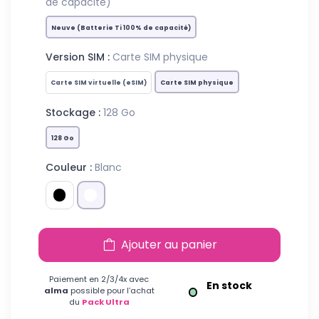
de capacité)
Neuve (Batterie Ti 100% de capacité)
Version SIM :
Carte SIM physique
Carte SIM virtuelle (eSIM)
Carte SIM physique
Stockage :
128 Go
128 Go
Couleur :
Blanc
Ajouter au panier
Paiement en 2/3/4x avec
En stock
alma
possible pour l’achat
du
Pack Ultra