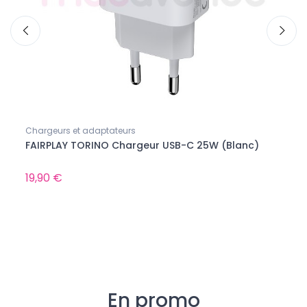
Chargeurs et adaptateurs
Ecout
FAIRPLAY TORINO Chargeur USB-C 25W (Blanc)
APPL
Boît
19,90 €
240,
En promo