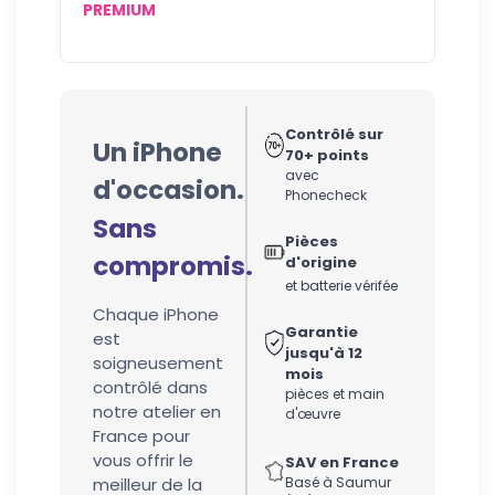
PREMIUM
Contrôlé sur
Un iPhone
70+ points
avec
d'occasion.
Phonecheck
Sans
Pièces
compromis.
d'origine
et batterie vérifée
Chaque iPhone
Garantie
est
jusqu'à 12
soigneusement
mois
contrôlé dans
pièces et main
notre atelier en
d'œuvre
France pour
vous offrir le
SAV en France
meilleur de la
Basé à Saumur