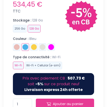
534,45 €
TTC
Stockage :
128 Go
256 Go
128 Go
Couleur :
Bleu
Type de connectivité :
Wi-Fi
Wi-Fi
Wi-Fi + Cellular (e-sim)
Prix avec paiement CB :
507.73 €
soit
-5%
sur ce produit neuf
Livraison express 24h offerte
Ajouter au panier