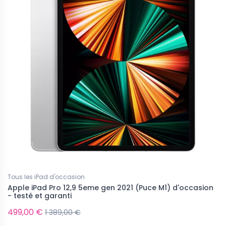
eau
Nouveau
ponible pour le moment...
Indisponible pour le moment...
Tous les iPad d'occasion
Apple iPad Pro 12,9 5eme gen 2021 (Puce M1) d'occasion
- testé et garanti
499,00 €
1 389,00 €
s Samsung Galaxy neufs
Tous les Samsung Galaxy neufs