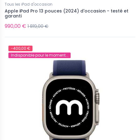
Tous les iPad d'occasion
Apple iPad Pro 13 pouces (2024) d'occasion - testé et
garanti
990,00 €
1 819,00 €
d'occasion
Tous les iPad d'occasion
iPhone 17 Pro d'occasion -
Apple iPad Pro 13 pouces (2024)
t garanti
d'occasion - testé et garanti
-400,00 €
Indisponible pour le moment...
nible pour le moment...
990,00 €
1 819,00 €